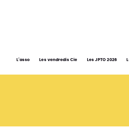
L’asso
Les vendredis Cie
Les JPTO 2026
L