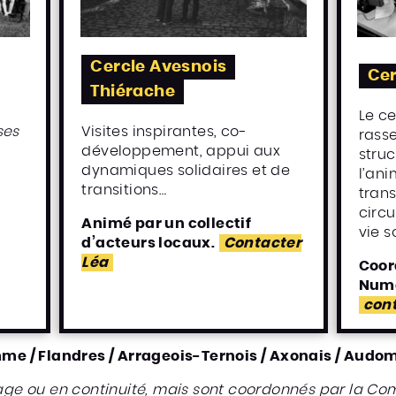
Cercle Avesnois
Cer
Thiérache
Le ce
ses
Visites inspirantes, co-
rass
développement, appui aux
stru
dynamiques solidaires et de
l’ani
transitions…
trans
circu
Animé par un collectif
vie s
d’acteurs locaux.
Contacter
Léa
Coor
Numé
cont
Somme / Flandres / Arrageois-Ternois / Axonais / Audom
age ou en continuité, mais sont coordonnés par la C