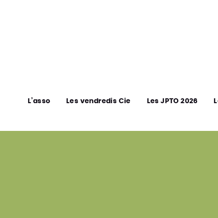
L’asso
Les vendredis Cie
Les JPTO 2026
L