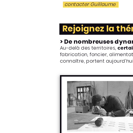
contacter Guillaume
Rejoignez la thé
> De nombreuses dynam
Au-delà des territoires,
certa
fabrication, foncier, alimenta
connaître, portent aujourd’hui