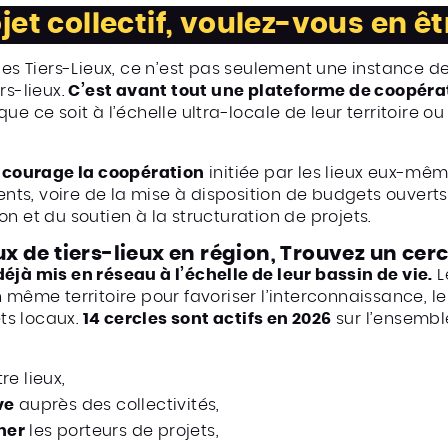
jet collectif, voulez-vous en êt
s Tiers-Lieux, ce n’est pas seulement une instance de
rs-lieux.
C’est avant tout une plateforme de coopéra
ue ce soit à l’échelle ultra-locale de leur territoire ou
ncourage la coopération
initiée par les lieux eux-même
nts, voire de la mise à disposition de budgets ouvert
on et du soutien à la structuration de projets.
aux de tiers-lieux en région, Trouvez un cer
déjà mis en réseau à l’échelle de leur bassin de vie.
L
un même territoire pour favoriser l’interconnaissance
ts locaux.
14 cercles sont actifs en 2026
sur l’ensembl
re lieux,
ve
auprès des collectivités,
ner
les porteurs de projets,