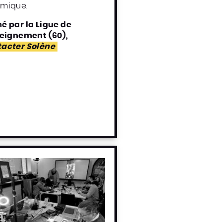
mique.
é par la Ligue de
seignement (60),
acter Solène