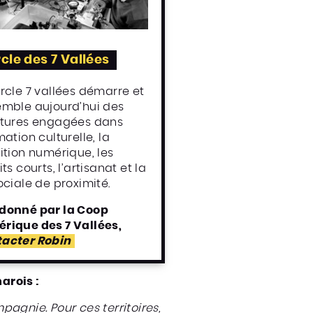
cle des 7 Vallées
rcle 7 vallées démarre et
emble aujourd’hui des
ctures engagées dans
mation culturelle, la
ition numérique, les
its courts, l’artisanat et la
ociale de proximité.
donné par la Coop
rique des 7 Vallées,
acter Robin
arois :
ompagnie.
Pour ces territoires,