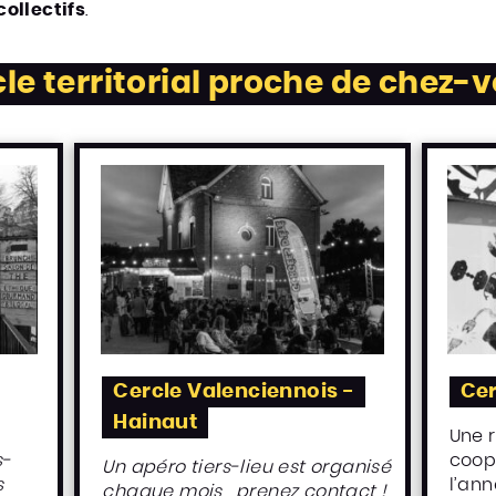
ollectifs
.
cle territorial proche de chez-v
Cercle Valenciennois -
Cer
Hainaut
Une 
s-
coop
Un apéro tiers-lieu est organisé
s
l’ann
chaque mois , prenez contact !