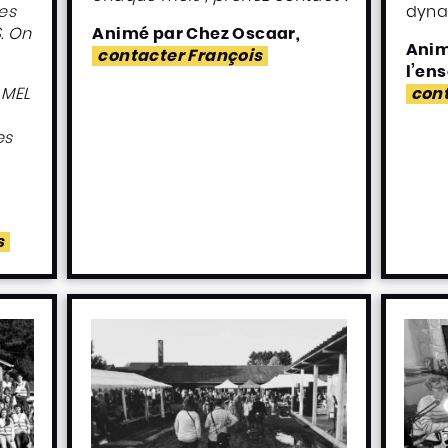
es
dyna
S.
On
Animé par Chez Oscaar,
Anim
contacter François
l’en
 MEL
cont
es
s