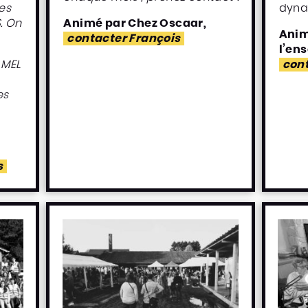
es
dyna
S.
On
Animé par Chez Oscaar,
Anim
contacter François
l’en
 MEL
cont
es
s