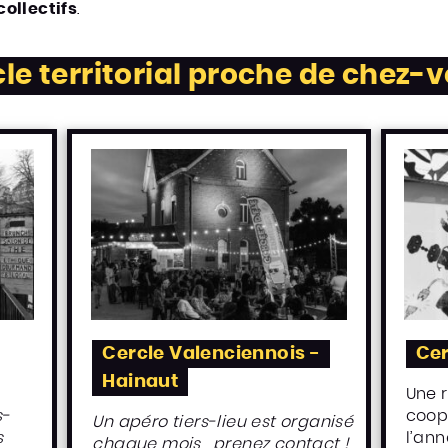
ollectifs
.
cle territorial proche de chez-v
Cercle Valenciennois -
Cer
Hainaut
Une 
s-
coop
Un apéro tiers-lieu est organisé
s
l’ann
chaque mois , prenez contact !