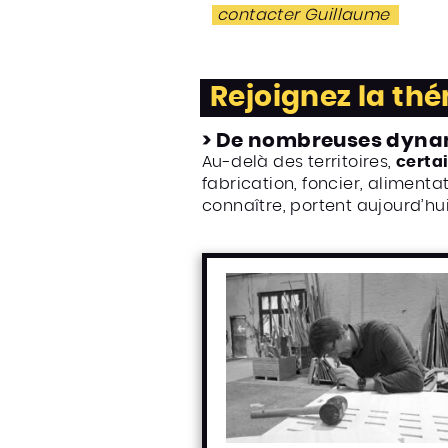
contacter Guillaume
Rejoignez la thé
> De nombreuses dynam
Au-delà des territoires,
certa
fabrication, foncier, alimenta
connaître, portent aujourd’hui