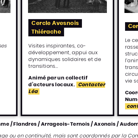
Cercle Avesnois
Cer
Thiérache
Le ce
ses
Visites inspirantes, co-
rass
développement, appui aux
stru
dynamiques solidaires et de
l’ani
transitions…
trans
circu
Animé par un collectif
vie s
d’acteurs locaux.
Contacter
Léa
Coor
Numé
cont
Somme / Flandres / Arrageois-Ternois / Axonais / Audom
age ou en continuité, mais sont coordonnés par la C