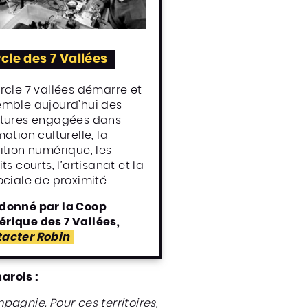
cle des 7 Vallées
rcle 7 vallées démarre et
emble aujourd’hui des
ctures engagées dans
mation culturelle, la
ition numérique, les
its courts, l’artisanat et la
ociale de proximité.
donné par la Coop
rique des 7 Vallées,
acter Robin
arois :
ompagnie.
Pour ces territoires,