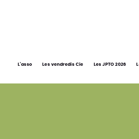
L’asso
Les vendredis Cie
Les JPTO 2026
L