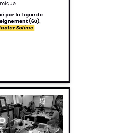
mique.
é par la Ligue de
seignement (60),
acter Solène