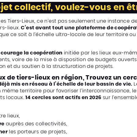
jet collectif, voulez-vous en êt
s Tiers-Lieux, ce n’est pas seulement une instance de
rs-lieux.
C’est avant tout une plateforme de coopéra
ue ce soit à l’échelle ultra-locale de leur territoire ou
ncourage la coopération
initiée par les lieux eux-même
nts, voire de la mise à disposition de budgets ouvert
on et du soutien à la structuration de projets.
aux de tiers-lieux en région, Trouvez un cer
déjà mis en réseau à l’échelle de leur bassin de vie.
L
un même territoire pour favoriser l’interconnaissance
ts locaux.
14 cercles sont actifs en 2026
sur l’ensembl
re lieux,
ve
auprès des collectivités,
ner
les porteurs de projets,