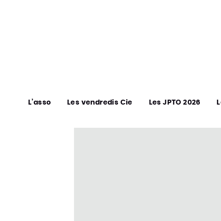
L’asso
Les vendredis Cie
Les JPTO 2026
L