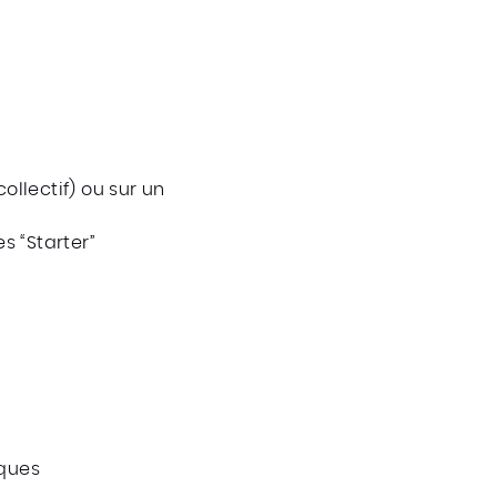
lectif) ou sur un
s “Starter”
iques